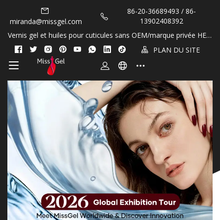
86-20-36689493 / 86-
13902408392
miranda@missgel.com
Vernis gel et huiles pour cuticules sans OEM/marque privée HEM
A et TPO&nbsp;!
PLAN DU SITE