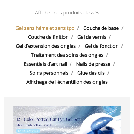
accueillons de nouveaux
partenaires marques et
Afficher nos produits classés
distributeurs.
Gel sans héma et sans tpo
Couche de base
Couche de finition
Gel de vernis
Gel d'extension des ongles
Gel de fonction
Traitement des soins des ongles
Essentiels d'art nail
Nails de presse
Soins personnels
Glue des cils
Affichage de l'échantillon des ongles