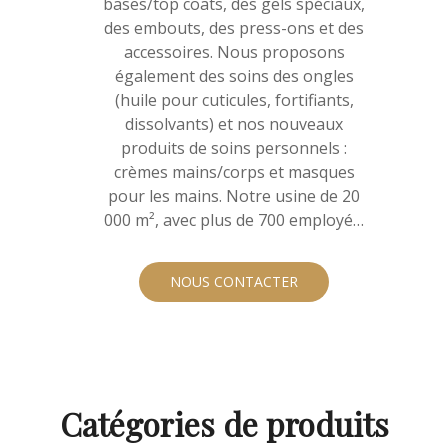
bases/top coats, des gels spéciaux,
des embouts, des press-ons et des
accessoires. Nous proposons
également des soins des ongles
(huile pour cuticules, fortifiants,
dissolvants) et nos nouveaux
produits de soins personnels :
crèmes mains/corps et masques
pour les mains. Notre usine de 20
000 m², avec plus de 700 employés,
produit 3 000 tonnes de produits
en vrac et 100 millions de bouteilles
NOUS CONTACTER
par an. Fournissant plus de
70&nbsp;000 produits pour les
ongles en gros et notre gamme de
soins personnels à plus de
3&nbsp;000 clients dans le monde,
nous offrons constamment qualité,
Catégories de produits
innovation et service. Nous