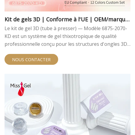
Kit de gels 3D | Conforme à l'UE | OEM/marque
privée
Le kit de gel 3D (tube à presser) — Modèle 6875-2070-
KD est un système de gel thixotropique de qualité
professionnelle conçu pour les structures d'ongles 3D
détaillées, les motifs en relief en couches et les finitions
en poudre chromée. Emballé dans des tubes
NOUS CONTACTER
compressibles pratiques pour une distribution propre,
ce kit personnalisable de 12 couleurs est conforme à la
norme européenne et entièrement prêt pour le
développement de marques privées OEM.