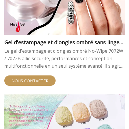
Gel d'estampage et d'ongles ombré sans lingett
e | Fournisseur professionnel de gel pour les on
Le gel d'estampage et d'ongles ombré No-Wipe 7072W
gles OEM
/ 7072B allie sécurité, performances et conception
multifonctionnelle en un seul système avancé. Il s'agit
d'une solution idéale pour les marques qui cherchent à
se développer dans les systèmes professionnels de gel
NOUS CONTACTER
à ongles, de gel d'estampage et d'ombre avec un
avantage concurrentiel OEM.