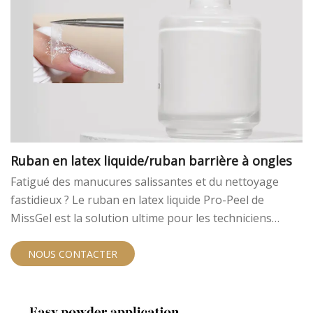
Ruban en latex liquide/ruban barrière à ongles
Fatigué des manucures salissantes et du nettoyage
fastidieux ? Le ruban en latex liquide Pro-Peel de
MissGel est la solution ultime pour les techniciens
professionnels des ongles, les salons et les marques de
beauté. Ce ruban barrière innovant pour les ongles
NOUS CONTACTER
crée une barrière cutanée protectrice autour de l'ongle,
garantissant des lignes nettes et nettes et une
application sans effort, même pour les designs les plus