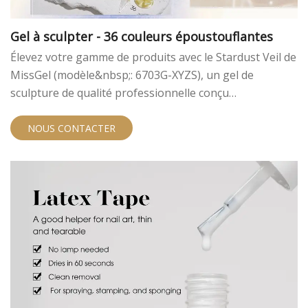
Gel à sculpter - 36 couleurs époustouflantes
Élevez votre gamme de produits avec le Stardust Veil de
MissGel (modèle&nbsp;: 6703G-XYZS), un gel de
sculpture de qualité professionnelle conçu
spécifiquement pour le nail art 3D complexe. En tant
qu'usine leader de gels pour les ongles B2B, nous
NOUS CONTACTER
fournissons des formules hautes performances
destinées aux salons de manucure, aux distributeurs et
aux marques privées du monde entier. Ce gel de
sculpture 3D offre une expérience «&nbsp;zéro
mouvement&nbsp;», garantissant que vos clients
peuvent créer facilement des designs de niveau maître.