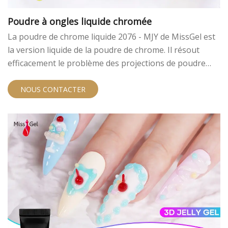
Poudre à ongles liquide chromée
La poudre de chrome liquide 2076 - MJY de MissGel est
la version liquide de la poudre de chrome. Il résout
efficacement le problème des projections de poudre
lors de l'application et est livré avec un pinceau pour
une utilisation plus facile. Avec une plus petite quantité
NOUS CONTACTER
requise, il peut créer un effet chromé parfait. De plus,
ils ont des effets différents sur différentes couleurs de
base&nbsp;!