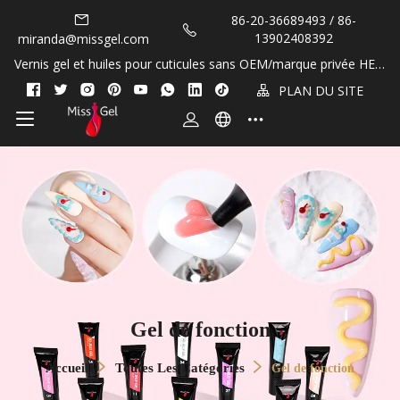
86-20-36689493 / 86-
13902408392
miranda@missgel.com
Vernis gel et huiles pour cuticules sans OEM/marque privée HEM
A et TPO&nbsp;!
PLAN DU SITE
Gel de fonction
Accueil
Toutes Les Catégories
Gel de fonction