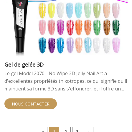
Gel de gelée 3D
Le gel Model 2070 - No Wipe 3D Jelly Nail Art a
d'excellentes propriétés thixotropes, ce qui signifie qu'il
maintient sa forme 3D sans s'effondrer, et il offre un
motif lisse. Il est livré dans un tube compressible avec
une pointe pointue qui facilite la création de modèles
NOUS CONTACTER
3D. Il y a 24 couleurs à choisir.
«
1
2
3
»