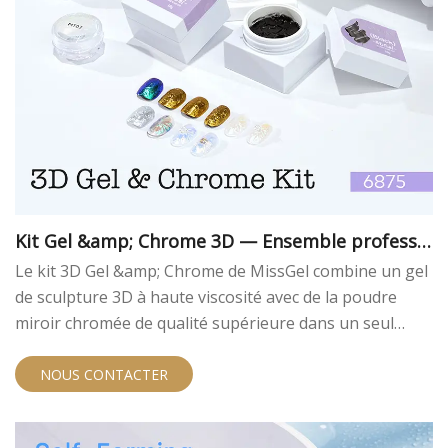
Kit Gel &amp; Chrome 3D — Ensemble professio
nnel de gel de sculpture 3D et de poudre miroir
Le kit 3D Gel &amp; Chrome de MissGel combine un gel
pour les marques d'ongles
de sculpture 3D à haute viscosité avec de la poudre
miroir chromée de qualité supérieure dans un seul
système prêt à la vente au détail. Conçu pour les
techniciens professionnels des ongles et les
NOUS CONTACTER
propriétaires de marques, ce kit permet aux salons de
créer des nail art dimensionnels et des effets chromés