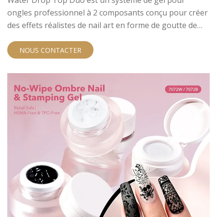
Water Drop Top Duo est un système de gel pour
et ODM
ongles professionnel à 2 composants conçu pour créer
des effets réalistes de nail art en forme de goutte de
rosée en 3D. Il combine une base et un gel supérieur
spécialement formulés qui travaillent ensemble pour
NOUS CONTACTER
produire des textures de gouttelettes naturelles
autoformantes d'une grande clarté et stabilité.
Découvrez le fonctionnement de la formule, les effets
visuels qu'elle crée et la méthode d'application étape
par étape. En tant que fabricant d'ongles en gel UV
expérimenté depuis 15 ans, nous fournissons des
services OEM et ODM complets aux marques, salons et
distributeurs d'ongles mondiaux.