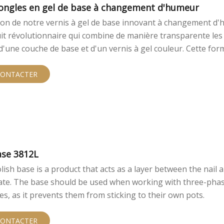
 ongles en gel de base à changement d'humeur
ion de notre vernis à gel de base innovant à changement d
it révolutionnaire qui combine de manière transparente les
d'une couche de base et d'un vernis à gel couleur. Cette for
pond aux changements de température, en transition entre 
ibrantes et des tons nues pour compléter chaque humeur et
CONTACTER
ase 3812L
lish base is a product that acts as a layer between the nail 
late. The base should be used when working with three-phas
hes, as it prevents them from sticking to their own pots.
CONTACTER