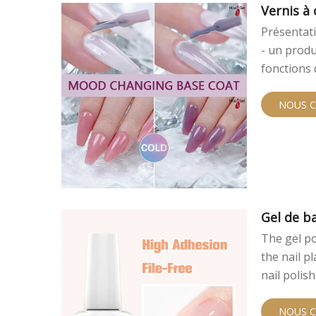
Vernis à
Présentat
- un produ
fonctions 
pointe ré
teintes v
NOUS 
occasion.
Gel de b
The gel po
the nail p
nail polis
NOUS 