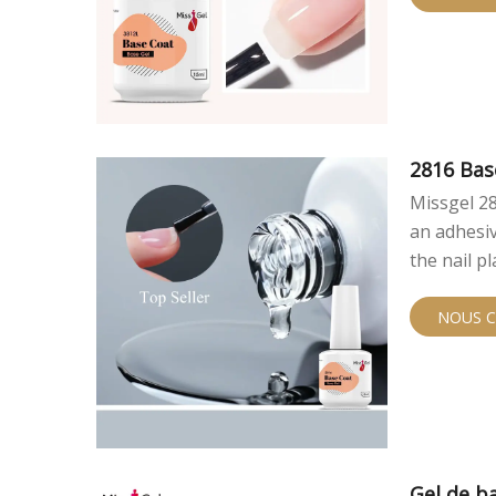
2816 Ba
Missgel 28
an adhesiv
the nail pl
NOUS 
Gel de b