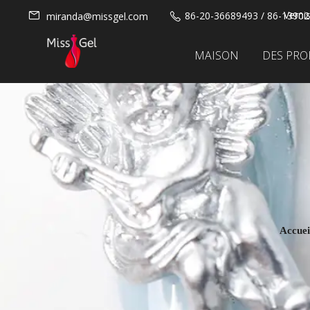
Verni
86-20-36689493 / 86-1390
miranda@missgel.com
MAISON
DES PRO
Accuei