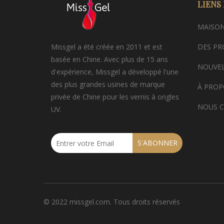
LIENS
MAISO
Missgel a été créée en 2011 et est
DES PR
basée en Chine. Avec plus de 15 ans
NOUVEL
d'expérience, Missgel a développé l'une
des plus grandes usines de marque
À PROP
privée de Chine pour les vernis à ongles
NOUS 
UV.
S'ABONNER
© 2022 missgel.com. Tous droits réservés