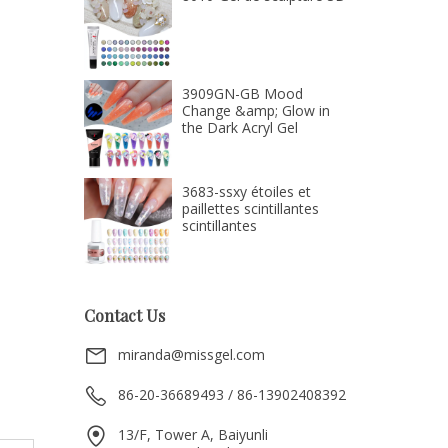
3909GN-GB Mood
Change &amp; Glow in
the Dark Acryl Gel
3683-ssxy étoiles et
paillettes scintillantes
scintillantes
Contact Us
miranda@missgel.com
86-20-36689493 / 86-13902408392
13/F, Tower A, Baiyunli