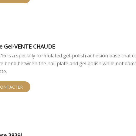
se Gel-VENTE CHAUDE
16 is a specially formulated gel-polish adhesion base that c
e bond between the nail plate and gel polish while not dam
ate.
CONTACTER
ase 3839L