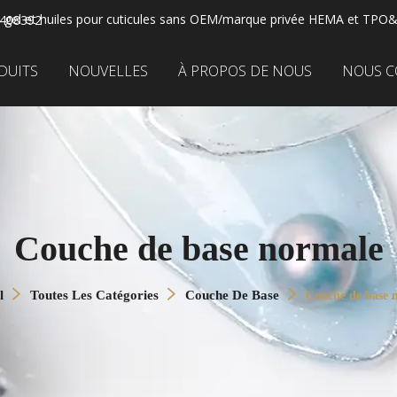
s gel et huiles pour cuticules sans OEM/marque privée HEMA et TPO&
2408392
DUITS
NOUVELLES
À PROPOS DE NOUS
NOUS C
Couche de base normale
l
Toutes Les Catégories
Couche De Base
Couche de base 