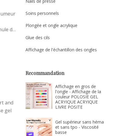
Nails de presse
'humeur
Soins personnels
Plongée et ongle acrylique
mule de
des
Glue des cils
Affichage de l'échantillon des ongles
Recommandation
Affichage en gros de
l'ongle - Affichage de la
couleur POLOSIE GEL
ACRYIQUE ACRYIQUE
art and
LIVRE POSITE
e gel
Gel supérieur sans héma
et sans tpo - Viscosité
basse