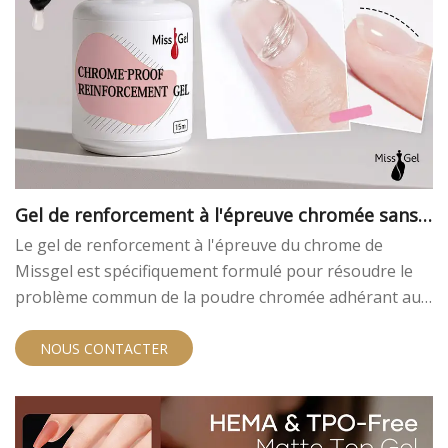
Gel de renforcement à l'épreuve chromée sans
héma et sans tpo
Le gel de renforcement à l'épreuve du chrome de
Missgel est spécifiquement formulé pour résoudre le
problème commun de la poudre chromée adhérant aux
zones indésirables, permettant aux artistes de ongles
de créer facilement des conceptions nettes, propres et
NOUS CONTACTER
complexes. Il améliore également l'épaisseur des
ongles et fournit une base parfaitement sculptée. Nous
offrons ce gel exceptionnel à l'épreuve chromée pour