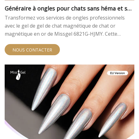
Généraire à ongles pour chats sans héma et san
s tpo - gel magnétique doré
Transformez vos services de ongles professionnels
avec le gel de gel de chat magnétique de chat or
magnétique en or de Missgel 6821G-HJMY. Cette
formule innovante combine l'esthétique luxueuse avec
des ingrédients adaptés à la peau, en fournissant des
NOUS CONTACTER
résultats exceptionnels et une tranquillité d'esprit pour
vous et vos clients.