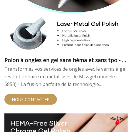
Polon à ongles en gel sans héma et sans tpo - m
étal laser
Transformez vos services de ongles avec le vernis à gel
révolutionnaire en métal laser de Missgel (modèle:
6853) - La fusion parfaite de la technologie
holographique chromée et polonais de gel métallique.
En tant que fabricant de gel à ongles de premier plan
NOUS CONTACTER
avec 14 ans d'expertise, nous vous apportons ce vernis
innovant de gel UV de qualité professionnelle qui crée
de superbes effets arc-en-ciel holographiques.