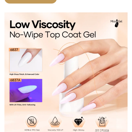
répondre aux normes rigoureuses de l'UE,
garantissant un produit sûr et de haute qualité pour
votre marque. Ce gel supérieur innovant combine des
paillettes ultra-fins avec de la poudre de diamant
concassée pour fournir une brillante brillance
multidimensionnelle qui capture la lumière sous tous
les angles. Parfait pour les distributeurs en gros, les
marques de marques privées et les gammes de
produits à ongles OEM à la recherche d'une couche de
finition scintillante.