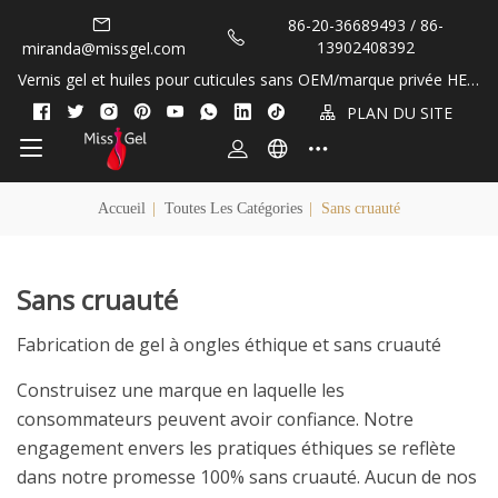
86-20-36689493 / 86-
13902408392
miranda@missgel.com
Vernis gel et huiles pour cuticules sans OEM/marque privée HEM
A et TPO&nbsp;!
PLAN DU SITE
Accueil
|
Toutes Les Catégories
|
Sans cruauté
Sans cruauté
Fabrication de gel à ongles éthique et sans cruauté
Construisez une marque en laquelle les
consommateurs peuvent avoir confiance. Notre
engagement envers les pratiques éthiques se reflète
dans notre promesse 100% sans cruauté. Aucun de nos