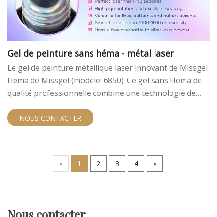
Gel de peinture sans héma - métal laser
Le gel de peinture métallique laser innovant de Missgel
Hema de Missgel (modèle: 6850). Ce gel sans Hema de
qualité professionnelle combine une technologie de
miroir avancée avec des normes de sécurité
exceptionnelles, ce qui en fait le choix parfait pour les
NOUS CONTACTER
salons de manucure et les techniciens professionnels
modernes.
«
1
2
3
4
»
Nous contacter