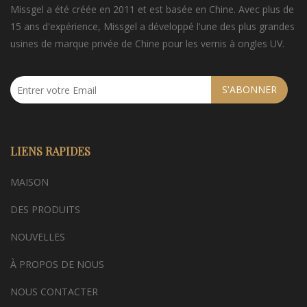
Missgel a été créée en 2011 et est basée en Chine. Avec plus de
15 ans d'expérience, Missgel a développé l'une des plus grandes
usines de marque privée de Chine pour les vernis à ongles UV.
S'ABONNER
LIENS RAPIDES
MAISON
DES PRODUITS
NOUVELLES
À PROPOS DE NOUS
NOUS CONTACTER