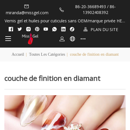
86-20-36689493 / 86-
13902408392
miranda@missgel.com
Vernis gel et huiles pour cuticules sans OEM/marque privée HEM
A et TPO&nbsp;!
PLAN DU SITE
Accueil
|
Toutes Les Catégories
|
couche de finition en diamant
couche de finition en diamant