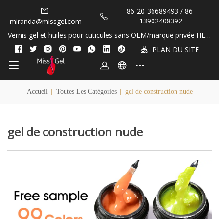
86-20-36689493 / 86-
13902408392
miranda@missgel.com
Vernis gel et huiles pour cuticules sans OEM/marque privée HEM
A et TPO&nbsp;!
PLAN DU SITE
Accueil
|
Toutes Les Catégories
|
gel de construction nude
gel de construction nude