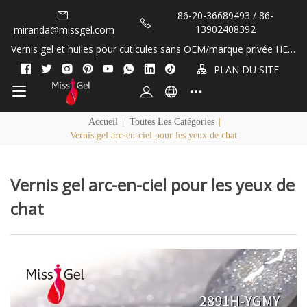
86-20-36689493 / 86-
13902408392
miranda@missgel.com
Vernis gel et huiles pour cuticules sans OEM/marque privée HEM
A et TPO&nbsp;!
PLAN DU SITE
Accueil
|
Toutes Les Catégories
|
Vernis gel arc-en-ciel pour les yeux de chat
Vernis gel arc-en-ciel pour les yeux de
chat