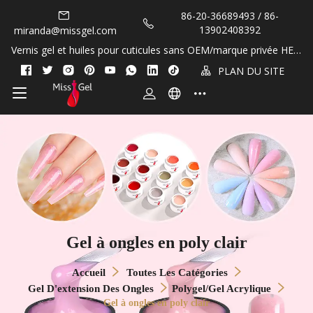
86-20-36689493 / 86-
13902408392
miranda@missgel.com
Vernis gel et huiles pour cuticules sans OEM/marque privée HEM
A et TPO&nbsp;!
PLAN DU SITE
Gel à ongles en poly clair
Accueil
Toutes Les Catégories
Gel D'extension Des Ongles
Polygel/gel Acrylique
Gel à ongles en poly clair